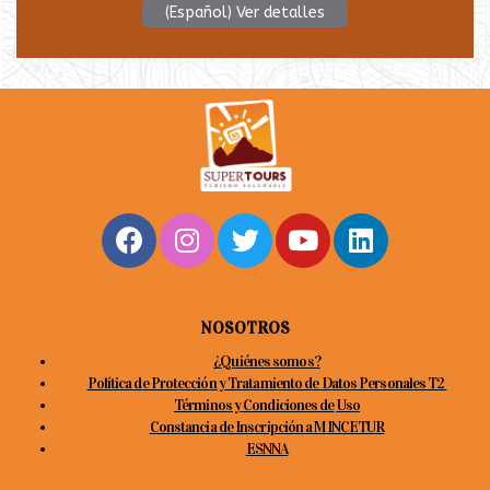
(Español) Ver detalles
NOSOTROS
¿
Quiénes somos?
Política de Protección y Tratamiento de Datos Personales T2
Términos y Condiciones de
Uso
Constancia de Inscripción a MINCETUR
ESNNA