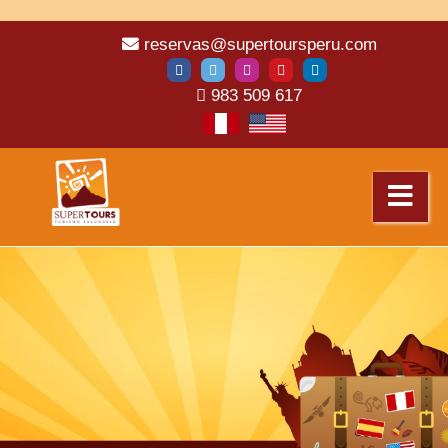
mosbet
pin up casino game
mosbet
pinup kz
pin-up
reservas@supertoursperu.com
983 509 617