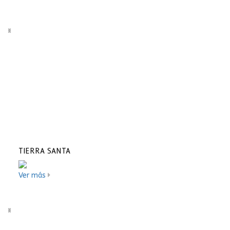
Viajes
Internacionales
TIERRA SANTA
OTR
Ver más
Ver 